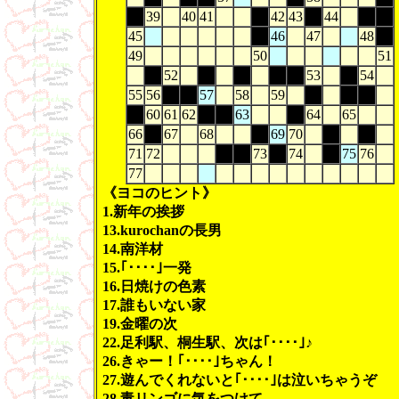
39
40
41
42
43
44
45
46
47
48
49
50
51
52
53
54
55
56
57
58
59
60
61
62
63
64
65
66
67
68
69
70
71
72
73
74
75
76
77
《ヨコのヒント》
1.新年の挨拶
13.kurochanの長男
14.南洋材
15.｢････｣一発
16.日焼けの色素
17.誰もいない家
19.金曜の次
22.足利駅、桐生駅、次は｢････｣♪
26.きゃー！｢････｣ちゃん！
27.遊んでくれないと｢････｣は泣いちゃうぞ
28.毒リンゴに気をつけて