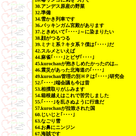
30.アンデス原産の野菜
32.準備
34.雪かき列車です
36.バッキンガム宮殿があります
37.ときめいて｢････｣～に染まりたい
38.顔がつるつる
39.ミナミ系？キタ系？僕は｢････｣だ
42.スルメといえば
44.麻雀｢････｣とピザ｢････｣
45.kurochanが抱きしめたかったのは...
46.震災があった北海道の｢････｣
49.kurochan管理の別ＨＰは｢････｣研究会
52.｢････｣端会議も今は昔
53.相撲取りがふみます
54.箱根越えはこれで苦労しました
55.｢････｣を乱さぬように行進だ
57.kurochanが拉致された国
60.じいじと｢････｣
63.なごり雪
64.お鼻にニンジン
67.海賊です