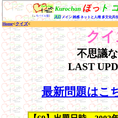
Home
<
クイズ
<
クイ
不思議
LAST UP
最新問題はこ