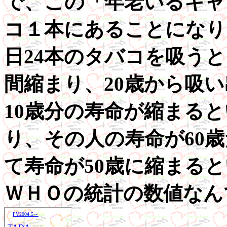
で、この「年老いるキャ
コ１本にあることになり
日24本のタバコを吸う
間縮まり、20歳から吸い
10歳分の寿命が縮まる
り、その人の寿命が60
て寿命が50歳に縮まる
ＷＨＯの統計の数値なん