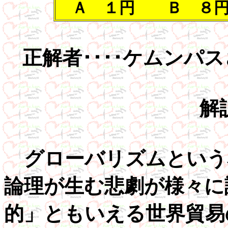
Ａ １円 Ｂ ８円 
正解者････ケムンパス
解
グローバリズムという
論理が生む悲劇が様々に
的」ともいえる世界貿易