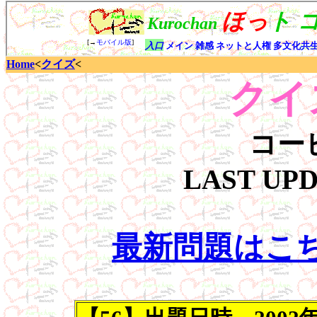
Home
<
クイズ
<
クイ
コー
LAST UP
最新問題はこ