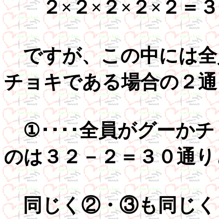
２×２×２×２×２＝３
ですが、この中には全
チョキである場合の２通
①････全員がグーか
のは３２－２＝３０通り
同じく②・③も同じく