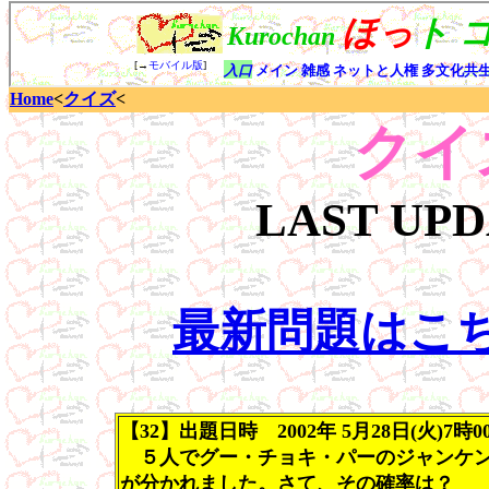
Home
<
クイズ
<
クイ
LAST UP
最新問題はこ
【32】出題日時 2002年 5月28日(火)7時0
５人でグー・チョキ・パーのジャンケン
が分かれました。さて、その確率は？