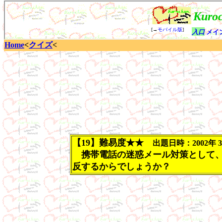
Home
<
クイズ
<
【19】難易度★★
出題日時：2002年 3月
携帯電話の迷惑メール対策として、
反するからでしょうか？