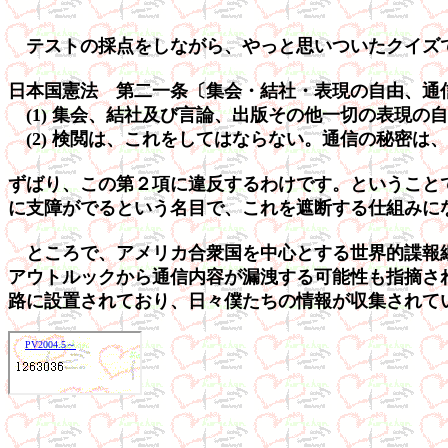
テストの採点をしながら、やっと思いついたクイズ
日本国憲法 第二一条〔集会・結社・表現の自由、通
(1) 集会、結社及び言論、出版その他一切の表現の
(2) 検閲は、これをしてはならない。通信の秘密は
ずばり、この第２項に違反するわけです。ということ
に支障がでるという名目で、これを遮断する仕組みにな
ところで、アメリカ合衆国を中心とする世界的諜報網
アウトルックから通信内容が漏洩する可能性も指摘さ
路に設置されており、日々僕たちの情報が収集されて