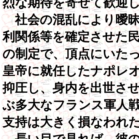
烈な期待を寄せて歓迎
社会の混乱により曖昧
利関係等を確定させた
の制定で、頂点にいた
皇帝に就任したナポレ
抑圧し、身内を出世させ
ぶ多大なフランス軍人
支持は大きく損なわれ