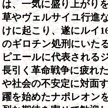
は、一気に盛り上がり
草やヴェルサイユ行進
けに起こり、遂にルイ1
のギロチン処刑にいた
ピエールに代表される
長引く革命戦争に疲れ
や社会の不安定に対面
躍を始めたナポレオン