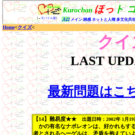
Home
<
クイズ
<
クイ
LAST UP
最新問題はこ
【14】難易度★★
出題日時：2002年 1月19日(
かの有名なナポレオンは、好かれもする
者とされるヘーゲルは、矛盾を抱えてい