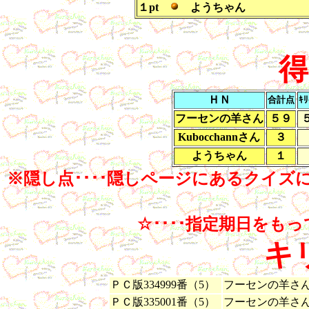
１pt
ようちゃん
得
ＨＮ
合計点
ｷ
フーセンの羊さん
５９
Kubocchannさん
３
ようちゃん
１
※隠し点････隠しページにあるクイ
☆････指定期日をも
キ
ＰＣ版334999番（5）
フーセンの羊さん(
ＰＣ版335001番（5）
フーセンの羊さん(