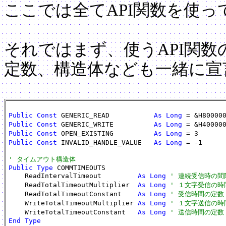
ここでは全てAPI関数を使って
それではまず、使うAPI関数
定数、構造体なども一緒に宣
Public Const
 GENERIC_READ           
As Long
 = &H80000
Public Const
 GENERIC_WRITE          
As Long
 = &H40000
Public Const
 OPEN_EXISTING          
As Long
 = 3      
Public Const
 INVALID_HANDLE_VALUE   
As Long
 = -1     
' タイムアウト構造体
Public Type
 COMMTIMEOUTS

    ReadIntervalTimeout         
As Long
' 連続受信時の間
    ReadTotalTimeoutMultiplier  
As Long
' １文字受信の時
    ReadTotalTimeoutConstant    
As Long
' 受信時間の定数
    WriteTotalTimeoutMultiplier 
As Long
' １文字送信の時
    WriteTotalTimeoutConstant   
As Long
' 送信時間の定数
End Type