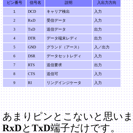
ピン番号
信号名
説明
入出力方向
１
DCD
キャリア検出
入力
2
RxD
受信データ
入力
3
TxD
送信データ
出力
4
DTR
データ端末レディ
出力
5
GND
グランド（アース）
入／出力
6
DSR
データセットレディ
入力
7
RTS
送信要求
出力
8
CTS
送信可
入力
9
RI
リングインジケータ
入力
あまりピンとこないと思いま
RxD
と
TxD
端子だけです。