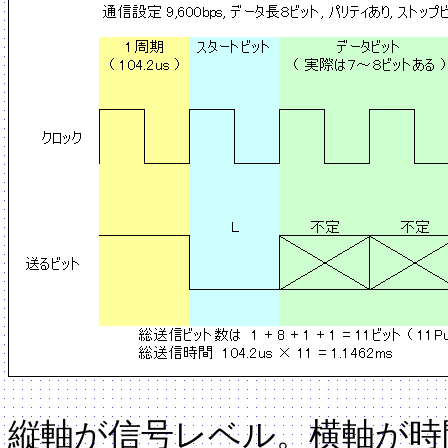
縦軸が信号レベル。横軸が時