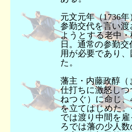
元文元年（1736
参勤交代を言い渡
ようとする老中・
日。通常の参勤交
用が必要であり、
た。
藩主・内藤政醇（
仕打ちに激怒しつ
ねつぐ）に命じ、
を立てはじめた。
では渡り中間を雇
ろでは藩の少人数