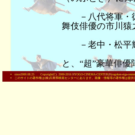
－八代将軍・徳
舞伎俳優の市川猿
－老中・松平輝
と、“超”豪華俳優
since2000.08.25 Copyright(C). 2000-2016 HYOGO-CINEMA-CENTER(Hyogoken-eiga-centerC
このサイトの著作権は(株)兵庫県映画センターにあります。画像・情報等の著作権は提