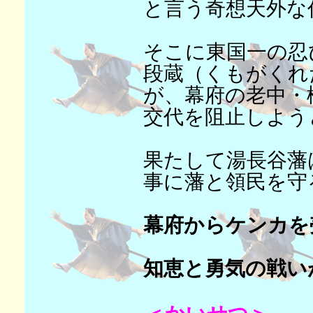
と言う奇想天外な
そこに東国一の忍
段蔵（くもがくれ
が、幕府の老中・
交代を阻止しよう
果たして湯長谷藩
事に藩と領民を守
幕府からケンカを
知恵と勇気の戦い