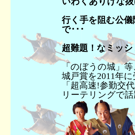
いわくありげな抜
行く手を阻む公儀
で･･･
超難題！なミッシ
「のぼうの城」等
城戸賞を2011
「超高速!参勤交
リーテリングで話