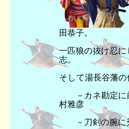
田恭子。
一匹狼の抜け忍に
志。
そして湯長谷藩の
－カネ勘定に厳
村雅彦
－刀剣の腕に秀