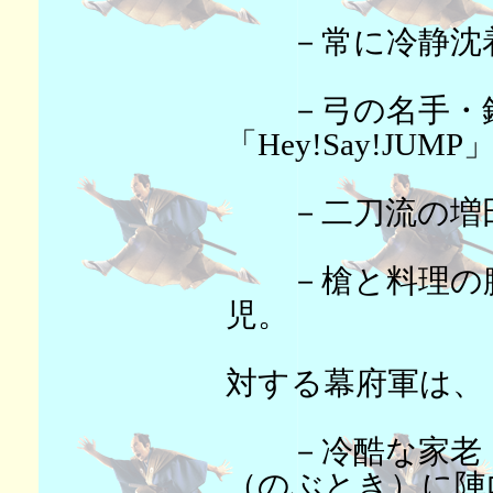
－常に冷静沈着
－弓の名手・鈴
「Hey!Say!JU
－二刀流の増田
－槍と料理の腕
児。
対する幕府軍は、
－冷酷な家老・
（のぶとき）に陣