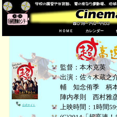
ＨＯＭＥ
カレンダー
監督：本木克英
出演：佐々木蔵之
輔 知念侑季 柄
陣内孝則 西村雅
上映時間：1時間5
公式サイト
(C)2014「超高