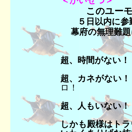
＜かいせつ＞
このユーモ
５日以内に参
幕府の無理難題
超、時間がない！
超、カネがない！
ロ！
超、人もいない！
しかも殿様はトラ