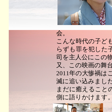
会。
こんな時代の子ど
らずも罪を犯した
司を主人公にこの
又、この映画の舞
2011年の大惨禍
滅に追い込みまし
まだに癒えること
側に語りかけます