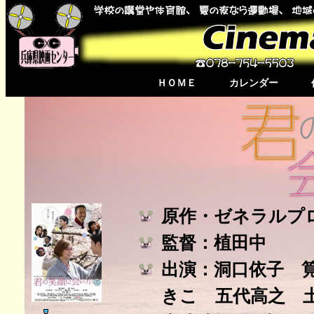
ＨＯＭＥ
カレンダー
原作・ゼネラルプ
監督：植田中
出演：洞口依子 
きこ 五代高之 