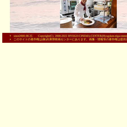
since2000.08.25 Copyright(C). 2000-2022 HYOGO-CINEMA-CENTER(Hyogoken-eiga-centerC
このサイトの著作権は(株)兵庫県映画センターにあります。画像・情報等の著作権は提