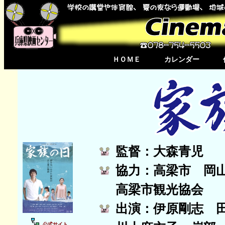
ＨＯＭＥ
カレンダー
監督：大森青児
協力：高梁市 岡
高梁市観光協会
出演：伊原剛志 
公式サイト