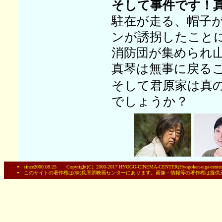
そして事件です！
駐在が走る、帽子
ンが誘拐したこと
消防団が集められ
真琴は無事に戻る
そして君原家は真
でしょうか？
since2000.08.25 Copyright(C). 2000-2017 HYOGO-CINEMA-CENTER(Hyogoken-eiga-centerC
このサイトの著作権は(株)兵庫県映画センターにあります。画像・情報等の著作権は提