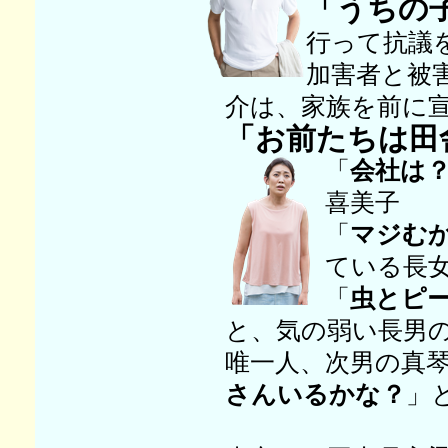
「うちの子
行って抗議
加害者と被
介は、家族を前に
「お前たちは田
「
会社は
喜美子
「
マジむ
ている長
「
虫とピ
と、気の弱い長男
唯一人、次男の真
さんいるかな？
」