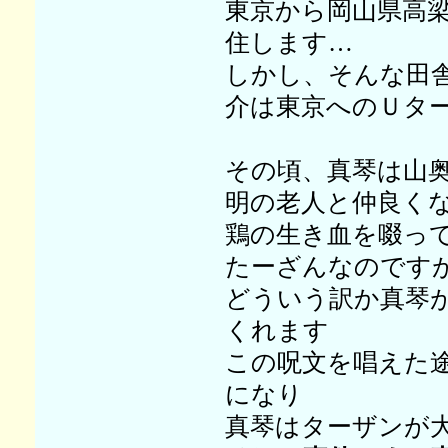
東京から岡山県高
住します…
しかし、そんな田
介は東京へのＵタ
その頃、真琴は山奥
明の老人と仲良く
鶏の生き血を啜っ
たーざんなのです
どういう訳か真琴が
くれます
この呪文を唱えた
になり
真琴はターザンが