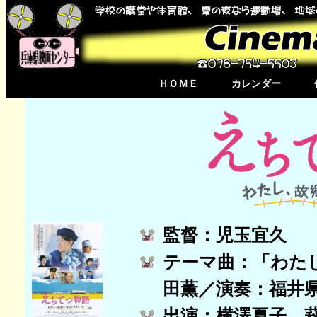
ＨＯＭＥ
カレンダー
監督：児玉宜久 
テーマ曲：「わた
田薫／演奏：福井
出演：横澤夏子 