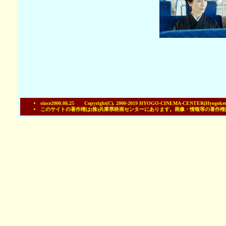
since2000.08.25 Copyright(C). 2000-2019 HYOGO-CINEMA-CENTER(Hyogoken-ei
このサイトの著作権は(株)兵庫県映画センターにあります。画像・情報等の著作