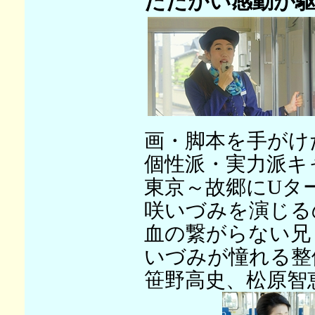
たたかい感動が
画・脚本を手がけ
個性派・実力派キ
東京～故郷にUタ
咲いづみを演じる
血の繋がらない兄
いづみが憧れる整
笹野高史、松原智