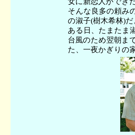
女に新恋人ができ
そんな良多の頼み
の淑子(樹木希林)だ
ある日、たまたま
台風のため翌朝ま
た、一夜かぎりの