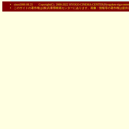
since2000.08.25 Copyright(C). 2000-2022 HYOGO-CINEMA-CENTER(Hyogoken-eiga-centerC
このサイトの著作権は(株)兵庫県映画センターにあります。画像・情報等の著作権は提