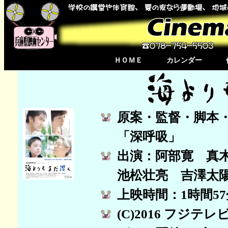
ＨＯＭＥ
カレンダー
原案・監督・脚本
「深呼吸」
出演：阿部寛 真
池松壮亮 吉澤太
上映時間：1時間5
(C)2016 フジテ