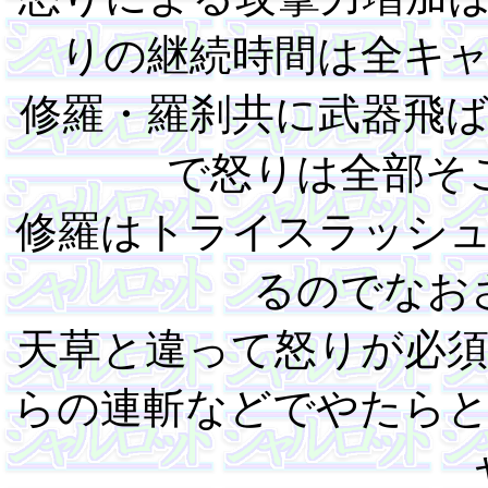
りの継続時間は全キ
修羅・羅刹共に武器飛
で怒りは全部そ
修羅はトライスラッシ
るのでなお
天草と違って怒りが必
らの連斬などでやたら