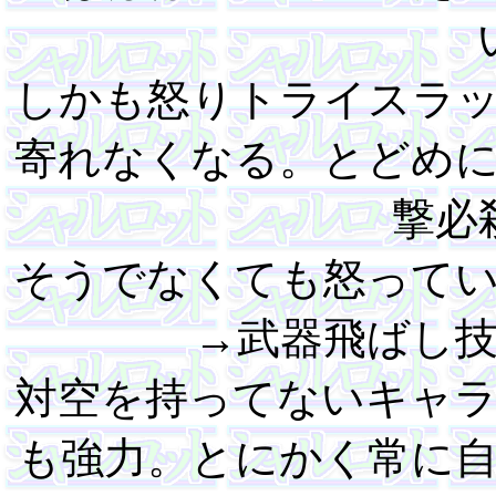
しかも怒りトライスラ
寄れなくなる。とどめ
撃必
そうでなくても怒って
→武器飛ばし
対空を持ってないキャ
も強力。とにかく常に