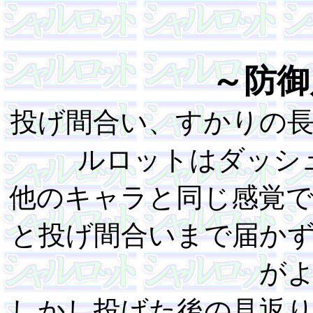
～防御
投げ間合い、すかりの
ルロットはダッシ
他のキャラと同じ感覚
と投げ間合いまで届か
が
しかし投げた後の見返