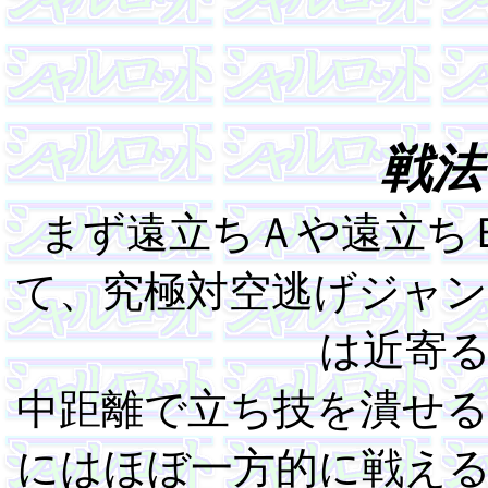
戦法
まず遠立ちＡや遠立ち
て、究極対空逃げジャ
は近寄
中距離で立ち技を潰せ
にはほぼ一方的に戦え