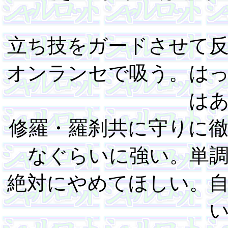
立ち技をガードさせて
オンランセで吸う。は
は
修羅・羅刹共に守りに
なぐらいに強い。単
絶対にやめてほしい。