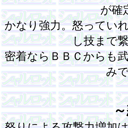
が確
かなり強力。怒ってい
し技まで
密着ならＢＢＣからも
み
～
怒りによる攻撃力増加