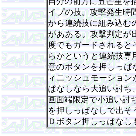
自分の前方に五芒星を
イプの技。攻撃発生時
から連続技に組み込む
があある。攻撃判定が
度でもガードされると
らかというと連続技専
意のボタンを押しっぱ
ィニッシュモーション
ぱなしなら大追い討ち
画面端限定で小追い討
を押しっぱなしで出そ
Ｄボタン押しっぱなし