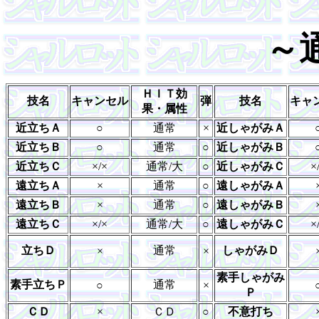
～
ＨＩＴ効
技名
キャンセル
弾
技名
キャ
果・属性
近立ちＡ
○
通常
×
近しゃがみＡ
近立ちＢ
○
通常
○
近しゃがみＢ
近立ちＣ
×/×
通常/大
○
近しゃがみＣ
×
遠立ちＡ
×
通常
○
遠しゃがみＡ
遠立ちＢ
×
通常
○
遠しゃがみＢ
遠立ちＣ
×/×
通常/大
○
遠しゃがみＣ
×
立ちＤ
通常
しゃがみＤ
×
×
素手しゃがみ
素手立ちＰ
通常
○
×
Ｐ
ＣＤ
×
ＣＤ
○
不意打ち