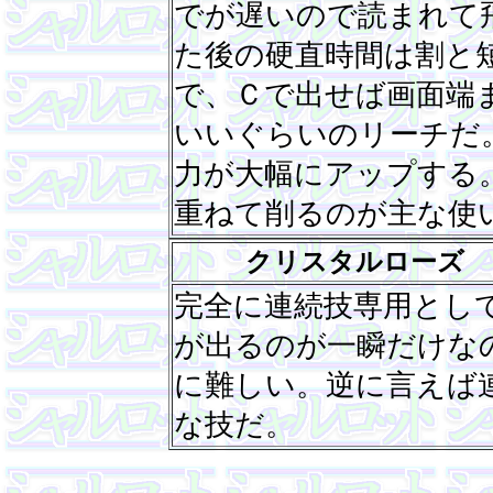
でが遅いので読まれて
た後の硬直時間は割と
で、Ｃで出せば画面端
いいぐらいのリーチだ
力が大幅にアップする
重ねて削るのが主な使
クリスタルローズ
完全に連続技専用とし
が出るのが一瞬だけな
に難しい。逆に言えば
な技だ。