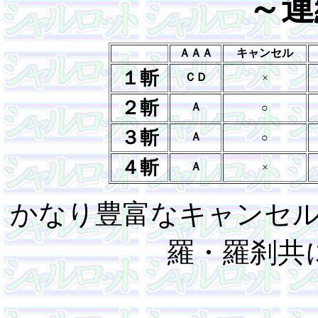
～連
ＡＡＡ
キャンセル
１斬
ＣＤ
×
２斬
Ａ
○
３斬
Ａ
○
４斬
Ａ
×
かなり豊富なキャンセ
羅・羅刹共