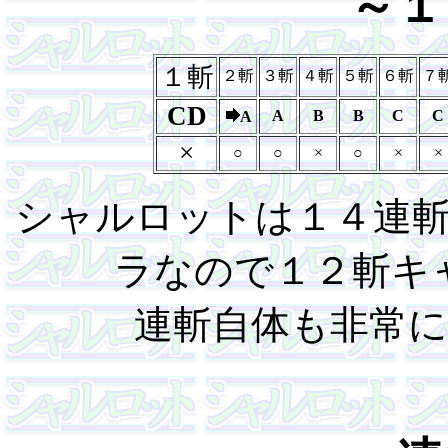
～１
１斬
２斬
３斬
４斬
５斬
６斬
７
CD
A
B
B
C
C
A
×
○
○
×
○
×
×
シャルロットは１４連
ラなので１２斬キ
連斬自体も非常