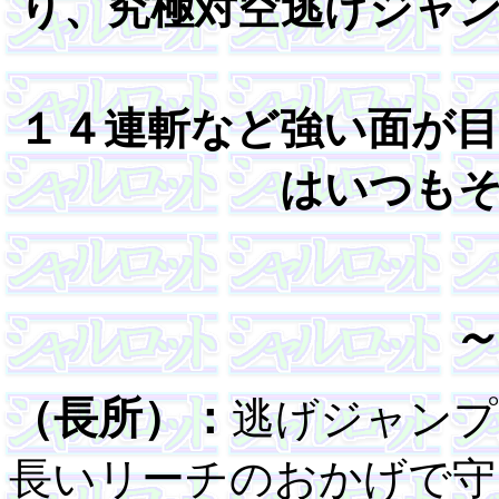
り、究極対空逃げジャ
１４連斬など強い面が
はいつも
～
（長所）：
逃げジャンプ
長いリーチのおかげで守