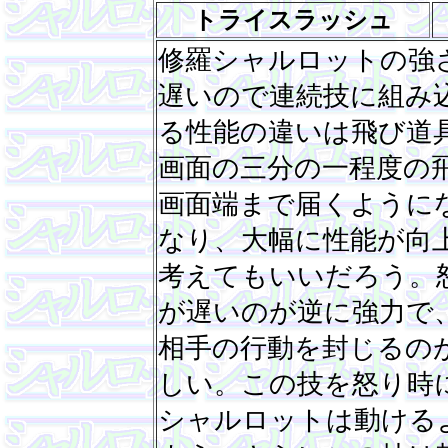
トライスラッシュ
修羅シャルロットの強
遅いので連続技に組み
る性能の違いは飛び道
画面の三分の一程度の
画面端まで届くように
なり、大幅に性能が向
考えてもいいだろう。
が遅いのが逆に強力で
相手の行動を封じるの
しい。この技を怒り時
シャルロットは動ける