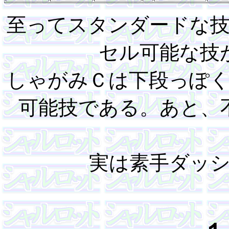
至ってスタンダードな
セル可能な技
しゃがみＣは下段っぽ
可能技である。あと、
実は素手ダッ