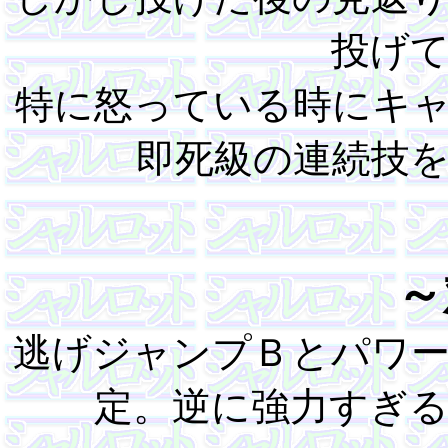
投げ
特に怒っている時にキ
即死級の連続技
～
逃げジャンプＢとパワ
定。逆に強力すぎ