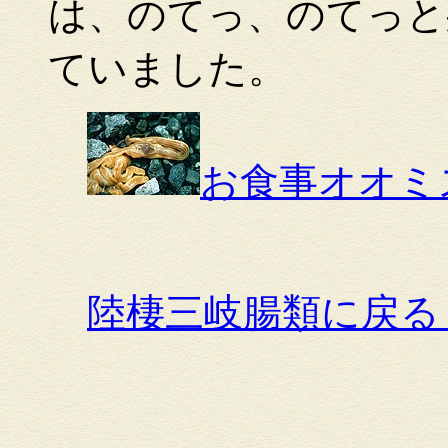
は、のてっ、のてっと
ていました。
お食事オオミ
陸棲三岐腸類に戻る