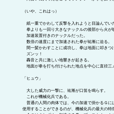
（いや、これはっ）
紙一重でかわして反撃を入れようと目論んでいた
拳よりも一回り大きなナックルの後部から火が
加速装置付きのナックルだった。
数倍の速度にまで加速された拳が祐漸に迫る。
間一髪かわすことに成功し、拳は地面に叩きつ
ズンッ！
轟音と共に激しい地響きが起きる。
地面が拳を打ち付けられた地点を中心に直径三
「ヒュウ」
大した威力の一撃に、祐漸が口笛を鳴らす。
これが機械化兵である。
普通の人間の肉体では、今の加速で掛かるＧには
使用することができるのが、機械化兵の最大の特