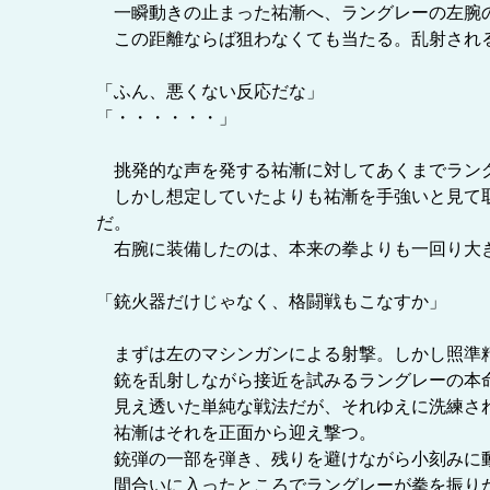
一瞬動きの止まった祐漸へ、ラングレーの左腕
この距離ならば狙わなくても当たる。乱射され
「ふん、悪くない反応だな」
「・・・・・・」
挑発的な声を発する祐漸に対してあくまでラン
しかし想定していたよりも祐漸を手強いと見て取
だ。
右腕に装備したのは、本来の拳よりも一回り大
「銃火器だけじゃなく、格闘戦もこなすか」
まずは左のマシンガンによる射撃。しかし照準
銃を乱射しながら接近を試みるラングレーの本
見え透いた単純な戦法だが、それゆえに洗練さ
祐漸はそれを正面から迎え撃つ。
銃弾の一部を弾き、残りを避けながら小刻みに
間合いに入ったところでラングレーが拳を振りか