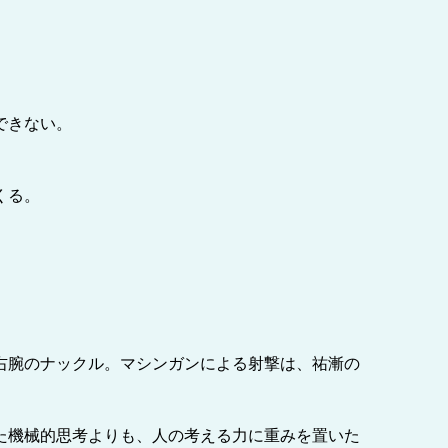
できない。
くる。
右腕のナックル。マシンガンによる射撃は、祐漸の
た機械的思考よりも、人の考える力に重みを置いた