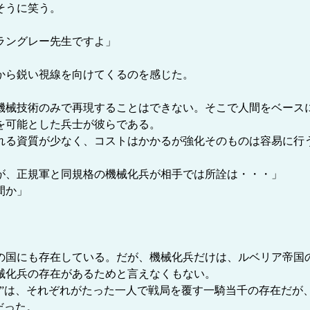
そうに笑う。
ラングレー先生ですよ」
から鋭い視線を向けてくるのを感じた。
械技術のみで再現することはできない。そこで人間をベース
を可能とした兵士が彼らである。
る資質が少なく、コストはかかるが強化そのものは容易に行
が、正規軍と同規格の機械化兵が相手では所詮は・・・」
間か」
国にも存在している。だが、機械化兵だけは、ルベリア帝国
械化兵の存在があるためと言えなくもない。
”は、それぞれがたった一人で戦局を覆す一騎当千の存在だが、
だった。