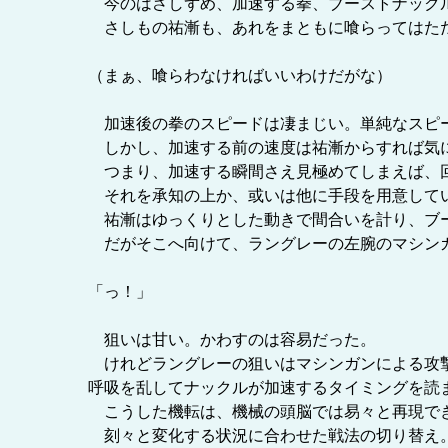
今のはさしずめ、加速する拳、ブーストナック
さしもの祐漸も、あれをまともに喰らってはた
（まぁ、喰らわなければいいわけだがな）
加速後の拳のスピードは凄まじい。単純なスピー
しかし、加速する前の速度は祐漸からすれば気
つまり、加速する瞬間さえ見極めてしまえば、
それを承知の上か、或いは他に手段を用意してい
祐漸はゆっくりとした動きで間合いを計り、ブー
だがそこへ向けて、ラングレーの左腕のマシン
「っ！」
狙いは甘い。かわすのは容易だった。
けれどラングレーの狙いはマシンガンによる攻撃
呼吸を乱してナックルが加速するタイミングを読
こうした機転は、機械の頭脳では易々と再現で
刻々と変化する状況に合わせた戦法の切り替え。