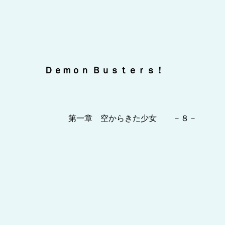
Ｄｅｍｏｎ Ｂｕｓｔｅｒｓ！
第一章 空からきた少女 －８－