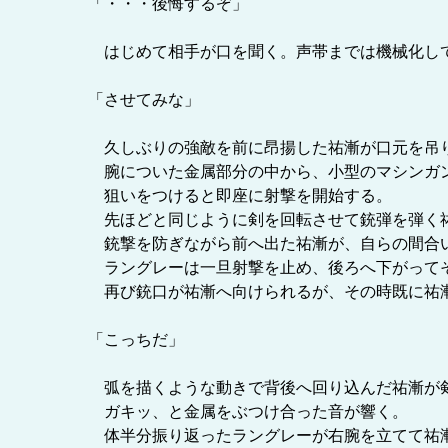
「・・・後悔するぞ」
はじめて相手が口を聞く。声帯までは機械化し
「させてみな」
久しぶりの強敵を前に昂揚した祐漸が口元を吊り
腕についた金属部分の中から、小型のマシンガ
狙いをつけると即座に射撃を開始する。
先ほどと同じように剣を回転させて銃弾を弾く祐
銃撃を防ぎながら前へ出た祐漸が、自らの間合
ラングレーは一旦射撃を止め、後ろへ下がって
再び銃口が祐漸へ向けられるが、その時既に祐
「こっちだ」
弧を描くような動きで背後へ回り込んだ祐漸が
ガキッ、と金属をぶつけ合った音が響く。
体半分振り返ったラングレーが右腕を立てて祐漸