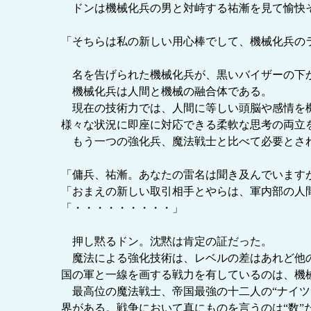
ドンは機械化兵の男と対峙する祐漸を見て愉快
「そちらは私の新しい用心棒でして、機械化兵の
名を告げられた機械化兵が、黒いバイザーの下
機械化兵は人間と機械の融合体である。
現在の技術力では、人間に等しい頭脳や感情を機
様々な状況に即座に対応できる柔軟な思考の両立
もう一つの強化兵、魔法戦士と比べて必要とされ
「傭兵、祐漸。あなたの雷名は聞き及んでいます
「おまえの新しい取引相手とやらは、軍内部の人
「・・・・・・・・・」
押し黙るドン。沈黙は肯定の証だった。
魔法による強化技術は、レベルの差はあれど他の
国の軍と一線を画する戦力を有しているのは、機
最高位の魔法戦士、帝国最強の十二人の“ナイツ
界がある。戦争において真にものを言うのは“数”