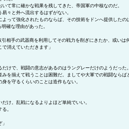
いて常に確かな戦果を残してきた、帝国軍の中核なのだ。
う易々と外へ流出するはずがない。
よって強化されたものならば、その技術をドンへ提供したの
る明確な理由があった。
、取引相手の武器商を利用してその戦力を削ぎにきたか、或いは
こで消えていただきます」
だけで、戦闘の意志があるのはラングレーだけのようだった
みを揃えて戦うことは困難だ。ましてや大軍での戦闘ならば
の身を守るくらいのことは造作もない。
。
いだけ。乱戦になるよりよほど単純でいい。
する。
ぞ」