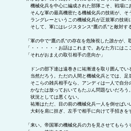
機械化兵を中心に編成された部隊こそ、戦場にお
そんな軍の最高機密たる機械化兵の技術が、そ
ラングレーというこの機械化兵が正規軍の技術に
そして、軍にはレジスタンス“鷹の爪”と敵対す
「軍の中で“鷹の爪”の存在を危険視した誰かが
「・・・・・・お話はこれまで。あなた方にはこ
「それがおまえの取引相手の意向か」
ドンの部下達は遠巻きに祐漸達を取り囲んでいる
当然だろう。ただの人間と機械化兵とでは、足並
そこらの雑兵相手なら、アンディは一人で自分
かなたは放っておいてもたぶん問題ないだろう
状況としては悪くない。
祐漸はただ、目の前の機械化兵一人を倒せばい
大剣を肩に担ぎ、左手で相手に向けて手招きを
「来い。帝国軍の機械化兵の力を見させてもらう