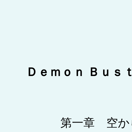
Ｄｅｍｏｎ Ｂｕｓ
第一章 空から