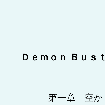
Ｄｅｍｏｎ Ｂｕｓ
第一章 空か