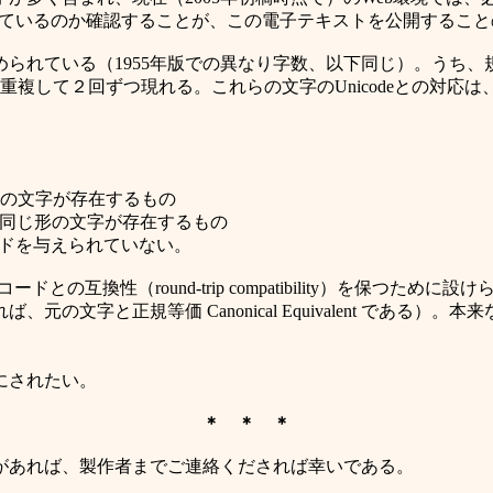
羅しているのか確認することが、この電子テキストを公開するこ
られている（1955年版での異なり字数、以下同じ）。うち、規
複して２回ずつ現れる。これらの文字のUnicodeとの対応
）
同じ形の文字が存在するもの
1F）に同じ形の文字が存在するもの
ードを与えられていない。
ドとの互換性（round-trip compatibility）を保つ
文字と正規等価 Canonical Equivalent である）
にされたい。
＊ ＊ ＊
があれば、製作者までご連絡くだされば幸いである。