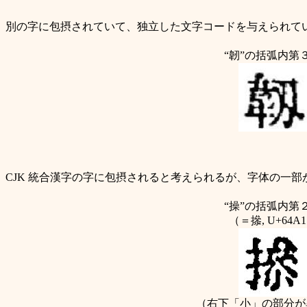
別の字に包摂されていて、独立した文字コードを与えられて
“韌”
の括弧内第
CJK 統合漢字の字に包摂されると考えられるが、字体の一部
“操”
の括弧内第
（＝撡, U+64A
（右下「小」の部分が