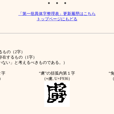
＊ ＊ ＊
「第一批異体字整理表」更新履歴はこちら
トップページにもどる
するもの（2字）
字が存在するもの（1字）
いない」と考えるべきものである。）
２字
“虜”
の括弧内第１字
“兔
F）
（≈虜, U+F936）
（