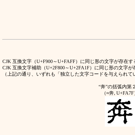
CJK 互換文字（U+F900～U+FAFF）に同じ形の文字が存在
CJK 互換文字補助（U+2F800～U+2FA1F）に同じ形の文
（上記の通り、いずれも「独立した文字コードを与えられて
“奔”
の括弧内第
（≈奔, U+FA7