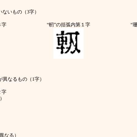
いないもの（3字）
３字
“軔”
の括弧内第１字
“珊
が異なるもの（1字）
２字
1）
異なる）