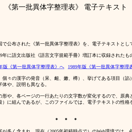
《第一批異体字整理表》 電子テキスト
和国で公布された《第一批異体字整理表》を、電子テキストとし
989年に語文出版社《語言文字規範手冊》増訂本に収録されたも
55年版《第一批異体字整理表》へ
1989年版《第一批異体字整理
個々の漢字の発音（呆、衄、嫩、樽）、挙げてある項目（諂
字体や、説明も異なる。
形や、各ページの一行あたりの文字数が変化するので、原典
は3段）に組んであるが、このファイルでは、電子テキストの性
＊ ＊ ＊
多く含まれ、現在（2005年初稿時点で）のWeb環境では