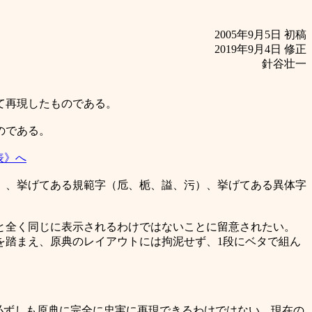
2005年9月5日 初稿
2019年9月4日 修正
針谷壮一
て再現したものである。
のである。
表》へ
）、挙げてある規範字（卮、栀、謚、污）、挙げてある異体字
と全く同じに表示されるわけではないことに留意されたい。
格を踏まえ、原典のレイアウトには拘泥せず、1段にベタで組ん
、必ずしも原典に完全に忠実に再現できるわけではない。現在の