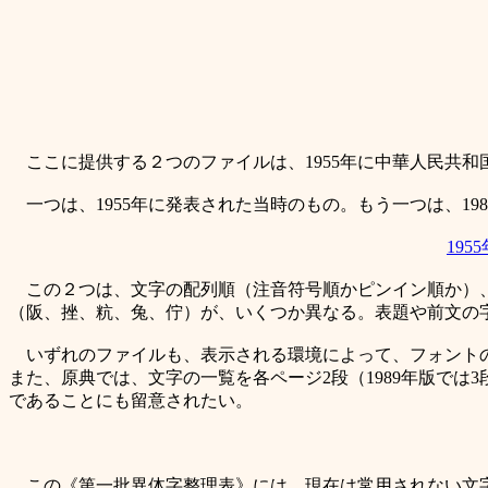
ここに提供する２つのファイルは、1955年に中華人民共
一つは、1955年に発表された当時のもの。もう一つは、1
19
この２つは、文字の配列順（注音符号順かピンイン順か）、
（阪、挫、粇、兔、佇）が、いくつか異なる。表題や前文の
いずれのファイルも、表示される環境によって、フォントの
また、原典では、文字の一覧を各ページ2段（1989年版で
であることにも留意されたい。
この《第一批異体字整理表》には、現在は常用されない文字が