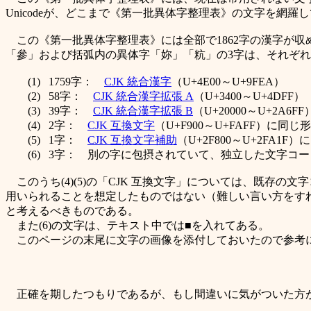
Unicodeが、どこまで《第一批異体字整理表》の文字を網
この《第一批異体字整理表》には全部で1862字の漢字が収め
「參」および括弧内の異体字「妳」「粇」の3字は、それぞれ重
(1) 1759字：
CJK 統合漢字
（U+4E00～U+9FEA）
(2) 58字：
CJK 統合漢字拡張 A
（U+3400～U+4DFF）
(3) 39字：
CJK 統合漢字拡張 B
（U+20000～U+2A6FF
(4) 2字：
CJK 互換文字
（U+F900～U+FAFF）に
(5) 1字：
CJK 互換文字補助
（U+2F800～U+2FA
(6) 3字： 別の字に包摂されていて、独立した文字コ
このうち(4)(5)の「CJK 互換文字」については、既存の文字コー
用いられることを想定したものではない（難しい言い方をすれば、元の
と考えるべきものである。
また(6)の文字は、テキスト中では■を入れてある。
このページの末尾に文字の画像を添付しておいたので参考
正確を期したつもりであるが、もし間違いに気がついた方