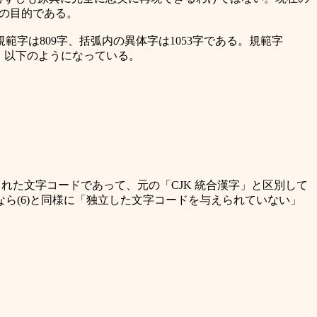
との目的である。
範字は809字、括弧内の異体字は1053字である。規範字
は、以下のようになっている。
ために設けられた文字コードであって、元の「CJK 統合漢字」と区別して
。本来なら(6)と同様に「独立した文字コードを与えられていない」