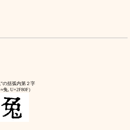
”
の括弧内第２字
≈兔, U+2F80F）