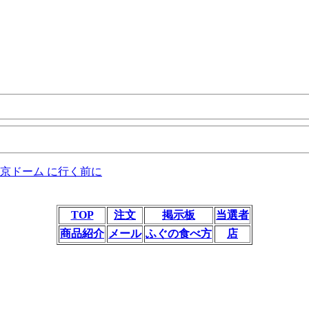
京ドーム に行く前に
TOP
注文
掲示板
当選者
商品紹介
メール
ふぐの食べ方
店