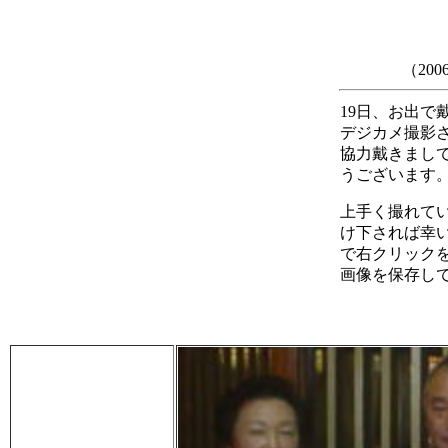
（20
19日、お出で
デジカメ撮影
協力戴きまし
うございます
上手く撮れて
け下されば幸い
で右クリック
画像を保存し