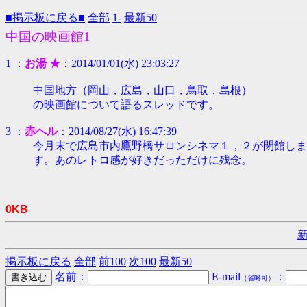
■掲示板に戻る■
全部
1-
最新50
中国の映画館1
1 ：
お湯 ★
：2014/01/01(水) 23:03:27
中国地方（岡山，広島，山口，鳥取，島根）
の映画館について語るスレッドです。
3 ：
赤ヘル
：2014/08/27(水) 16:47:39
今月末で広島市内鷹野橋サロンシネマ１，２が閉館しま
す。あのレトロ感が好きだっただけに残念。
0KB
掲示板に戻る
全部
前100
次100
最新50
名前：
E-mail
：
（省略可）