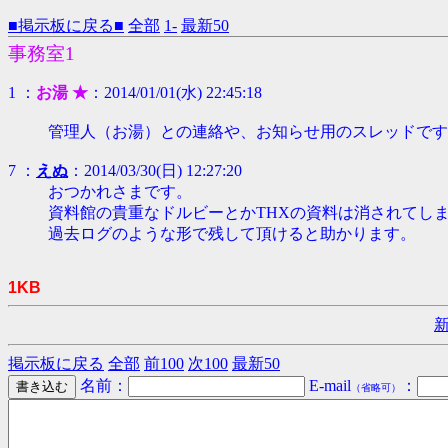
■掲示板に戻る■
全部
1-
最新50
事務室1
1 ：
お湯 ★
：2014/01/01(水) 22:45:18
管理人（お湯）との連絡や、お知らせ用のスレッドです
7 ：
えぬ
：2014/03/30(日) 12:27:20
おつかれさまです。
資料館の貴重なドルビーとかTHXの資料は消されてし
過去ログのような形で残して頂けると助かります。
1KB
掲示板に戻る
全部
前100
次100
最新50
名前：
E-mail
：
（省略可）