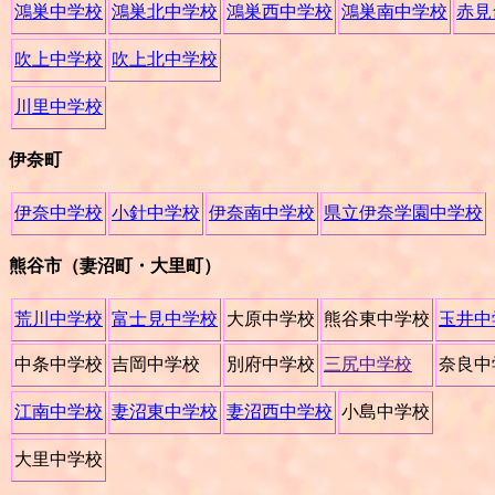
鴻巣中学校
鴻巣北中学校
鴻巣西中学校
鴻巣南中学校
赤見
吹上中学校
吹上北中学校
川里中学校
伊奈町
伊奈中学校
小針中学校
伊奈南中学校
県立伊奈学園中学校
熊谷市（妻沼町・大里町）
荒川中学校
富士見中学校
大原中学校
熊谷東中学校
玉井中
中条中学校
吉岡中学校
別府中学校
三尻中学校
奈良中
江南中学校
妻沼東中学校
妻沼西中学校
小島中学校
大里中学校