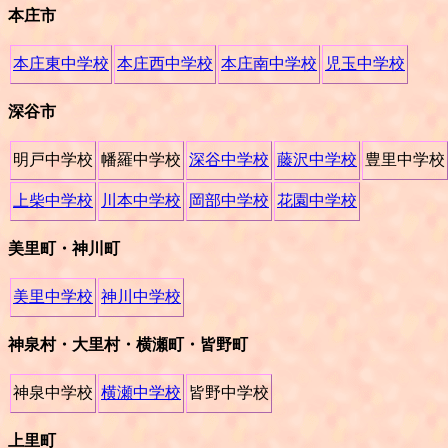
本庄市
本庄東中学校
本庄西中学校
本庄南中学校
児玉中学校
深谷市
明戸中学校
幡羅中学校
深谷中学校
藤沢中学校
豊里中学校
上柴中学校
川本中学校
岡部中学校
花園中学校
美里町・神川町
美里中学校
神川中学校
神泉村・大里村・横瀬町・皆野町
神泉中学校
横瀬中学校
皆野中学校
上里町