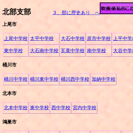
北部支部
３、部に歴史あり へ
上尾市
上尾中学校
太平中学校
大石中学校
原市中学校
上平中学
東中学校
大石南中学校
瓦葺中学校
南中学校
大谷中学
桶川市
桶川中学校
桶川東中学校
桶川西中学校
加納中学校
北本市
北本中学校
東中学校
西中学校
宮内中学校
鴻巣市