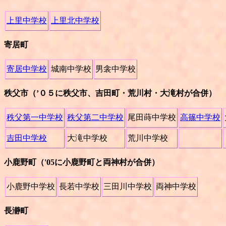
上里中学校
上里北中学校
寄居町
寄居中学校
城南中学校
男衾中学校
秩父市（’０５に秩父市、吉田町・荒川村・大滝村が合併）
秩父第一中学校
秩父第二中学校
尾田蒔中学校
高篠中学校
吉田中学校
大滝中学校
荒川中学校
小鹿野町（'05に小鹿野町と両神村が合併
）
小鹿野中学校
長若中学校
三田川中学校
両神中学校
長瀞町