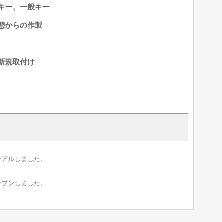
キー、一般キー
態からの作製
新規取付け
ーアルしました。
ープンしました。