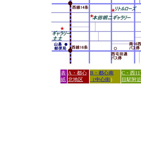
表
A・都心
B・都心南
C・西1
紙
北地区
（中心街
）
目駅附