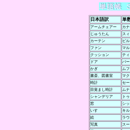
日本語訳
単
アームチェアー
カナ
じゅうたん
スィ
カーテン
ビル
ファン
マル
クッション
ティ
ドア
バー
かぎ
ムフ
書斎、図書室
マク
時計
セー
目覚まし時計
ムナ
シャンデリア
トゥ
窓
シッ
いす
キル
絵
ラウ
写真
スー