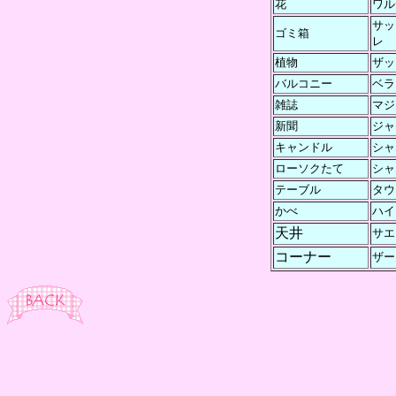
花
ワル
サッ
ゴミ箱
レ
植物
ザッ
バルコニー
ベラ
雑誌
マジ
新聞
ジャ
キャンドル
シャ
ローソクたて
シャ
テーブル
タウ
かべ
ハイ
天井
サエ
コーナー
ザー