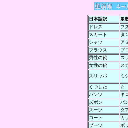
日本語訳
単
ドレス
フ
スカート
タ
シャツ
ア
ブラウス
ブ
男性の靴
ス
女性の靴
ス
スリッパ
ミ
くつした
☆
パンツ
キ
ズボン
バ
スーツ
タ
コート
カ
ブーツ
ボ