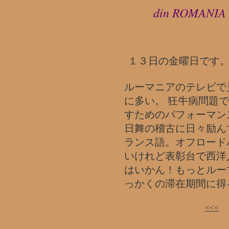
din ROMANIA
１３日の金曜日です
ルーマニアのテレビで
に多い。 狂牛病問題
すためのパフォーマン
日舞の稽古に日々励ん
ランス語。オフロード
いけれど表彰台で西洋
はいかん！もっとルー
っかくの滞在期間に得
<<<