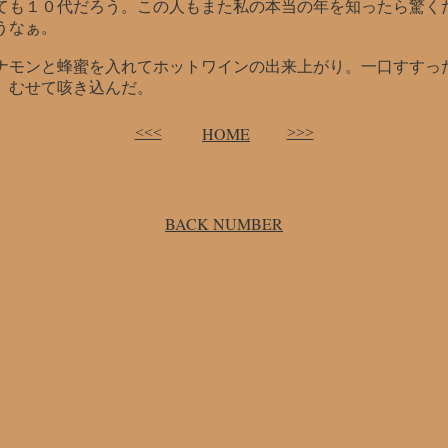
ても１０代だろう。この人もまた私の本当の年を知ったら驚く
うなぁ。
ナモンと蜂蜜を入れてホットワインの出来上がり。一口すすっ
、むせて咳き込んだ。
HOME
<<<
>>>
BACK NUMBER