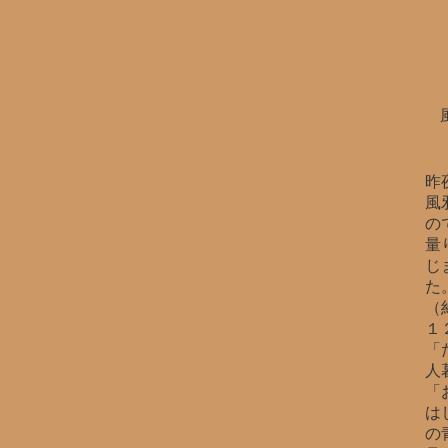
昨
風
の
量
じ
た
（
１
「
人
「
は
の