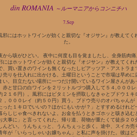
din ROMANIA
～ルーマニアからコンニチハ
7.Sep
風邪にはホットワインが効くと親切な『オジサン』が教えてく
た。
夜から咳がひどい。 夜中に何度も目を覚ましたし、全身筋肉痛
邪にはホットワインが効くと親切な『オジサン』が教えてくれ
で、買い置きのワインも無くなったしピアッツア・アストラま
り売りを仕入れに出かける。土曜日ということで市場は早めに
まい。目立たない場所に一つだけ開いているワイン屋さんがあ
。赤と甘口の白ワインを２リットルづつ購入して５４,０００レ
約２１６円）。風邪にはビタミンを摂取しなきゃとブドウ１キ
２，０００レイ（約５０円）買う。ブドウ売りのオバちゃんが
たった１キロでいいの？ほかにもいかが？」とすすめるけれど
暮らしじゃ食べきれないよ。お金を払うときゴホッと咳き込む
お大事に」と言ってくれた。帰り道、荷物が重たくて徒歩２０
しんどい。うんちぇっと、うんちぇっと歩く。途中、スイカ売
青年が「いらっしゃいお嬢ちゃん」と私に声を掛けた。彼はど