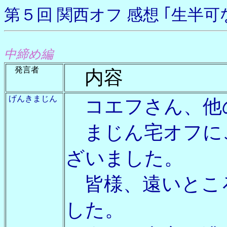
第５回 関西オフ 感想 ｢生半
中締め編
発言者
内容
げんきまじん
コエフさん、他
まじん宅オフに
ざいました。
皆様、遠いとこ
した。