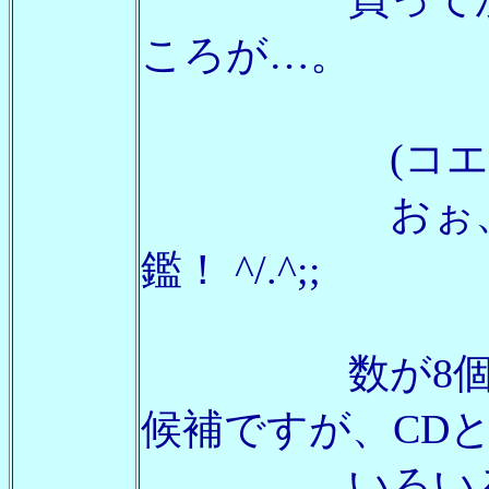
ころが…。
(コエフ
おぉ、これ
鑑！ ^/.^;;
数が8個なの
候補ですが、CD
いろいろと実