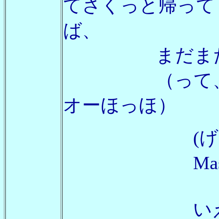
てさくっと帰って
ば、
まだまだ駆け
（って、私のこと
オーほっほ）
(げんき
Masa様
^
いえいえ、k