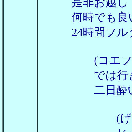
是非お越し下
何時でも良い
24時間フルタ
(コエフ
では行き
二日酔いで臭
(げんき