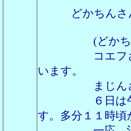
どかちんさんは
(どかちん
コエフさん、
います。
まじんさ
６日は午前中
す。多分１１時頃
一応、泊まり