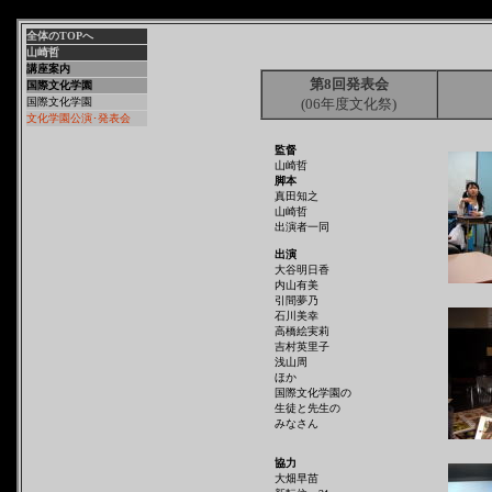
全体のTOPへ
山崎哲
講座案内
第8回発表会
国際文化学園
国際文化学園
(06年度文化祭)
文化学園公演･発表会
監督
山崎哲
脚本
真田知之
山崎哲
出演者一同
出演
大谷明日香
内山有美
引間夢乃
石川美幸
高橋絵実莉
吉村英里子
浅山周
ほか
国際文化学園の
生徒と先生の
みなさん
協力
大畑早苗