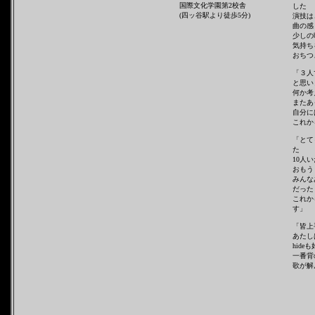
国際文化学園第2校舎
した
(四ッ谷駅より徒歩5分)
演技は
曲の感
少しの
気持ち
おちつ
「３人
と思い
何か考
またあ
自分に
これか
「とて
た
10人
おもう
みんな
だった
これか
す」
「皆上
あたし
hide
一番背
歌が解