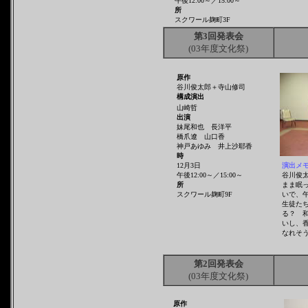
午後12:00～／15:00～
所
スクワール麹町3F
第3回発表会
(03年度文化祭)
原作
谷川俊太郎＋寺山修司
構成演出
山崎哲
出演
妹尾和也 長洋平
橋爪遼 山口香
神戸あゆみ 井上沙耶香
時
12月3日
演出メ
午後12:00～／15:00～
谷川俊
所
まま眠
スクワール麹町9F
いで、
生徒た
る？ 
いし、
なれそ
第2回発表会
(03年度文化祭)
原作