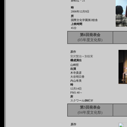
新転位・21
時
2006年12月9日
所
国際文化学園第2校舎
上映時間
45分
第6回発表会
(05年度文化祭)
原作
宮沢賢治＋別役実
構成演出
山崎哲
出演
木寺貴彦
大谷明日香
内山有美
時
12月14日
PM1:40～
所
スクワール麹町3F
第5回発表会
(04年度文化祭)
原作