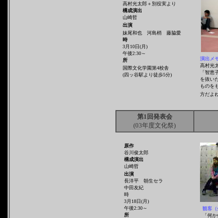
高村光太郎＋別役実より
構成演出
山崎哲
出演
妹尾和也 河島梢 藤脇愛
時
3月10日(月)
午後2:30～
演出メ
所
高村光
国際文化学園第4校舎
「智恵
(四ッ谷駅より徒歩5分)
を抜い
ものを
方だよ
第1回発表会
(03年度文化祭)
原作
谷川俊太郎
構成演出
山崎哲
出演
長洋平 朝生セラ
中田友紀
時
3月18日(月)
午後2:30～
観客（
所
「何か