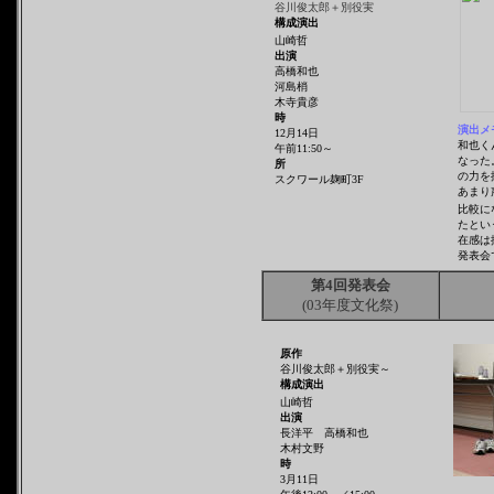
谷川俊太郎＋別役実
構成演出
山崎哲
出演
高橋和也
河島梢
木寺貴彦
時
演出メ
12月14日
和也く
午前11:50～
なった
所
の力を
スクワール麹町3F
あまり
比較に
たとい
在感は
発表会
第4回発表会
(03年度文化祭)
原作
谷川俊太郎＋別役実～
構成演出
山崎哲
出演
長洋平 高橋和也
木村文野
時
3月11日