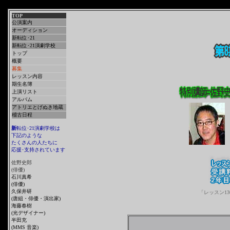
TOP
公演案内
オーディション
新転位･21
新転位･21演劇学校
トップ
概要
募集
レッスン内容
期生名簿
上演リスト
アルバム
アトリエとげぬき地蔵
稽古日程
新
転位･21演劇学校は
下記のような
たくさんの人たちに
応援･支持されています
佐野史郎
(俳優)
石川真希
(俳優)
久保井研
「レッスン1
(唐組・俳優・演出家)
海藤春樹
(光デザイナー)
半田充
(MMS 音楽)