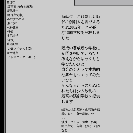
蟹江杏
(版画家 舞台美術家)
濃野壮一
(舞台美術家)
新転位・21は新しい時
やのひでのり
代の演劇人を養成する
(劇作家)
ため2002年、本格的
木村健三
(俳優)
な演劇学校を開校しま
神戸誠治
した
(俳優)
渡邉紀栄
既成の養成所や学校に
(人気アイテム主宰)
疑問を抱いているひと
高木博美
(アトリエ・ターキー)
考えながらゆっくりと
学びたいひと
自分のチカラで本格的
な舞台をつくってみた
いひと
そんな人たちのために
私たちは少人数制の
最高の演劇学校を提供
します
受講生は演出家・山崎哲の指
導のもと、身体訓練、セリ
フ,
演技、ダンス、演出、作劇、
舞台美術、音響、照明、制作
など、