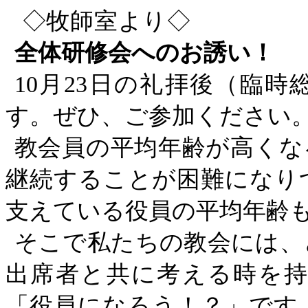
◇
牧師室より
◇
全体研修会へのお誘い！
10
月
23
日の礼拝後（臨時
す。ぜひ、ご参加ください
教会員の平均年齢が高くな
継続することが困難になり
支えている役員の平均年齢
そこで私たちの教会には、
出席者と共に考える時を
「役員になろう！？」です