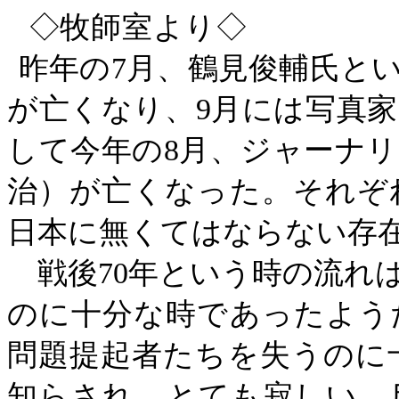
◇
牧師室より
◇
昨年の
7
月、鶴見俊輔氏と
が亡くなり、
9
月には写真家
して今年の
8
月、ジャーナリ
治）が亡くなった。それぞ
日本に無くてはならない存
戦後
70
年という時の流れ
のに十分な時であったよう
問題提起者たちを失うのに
知らされ、とても寂しい。