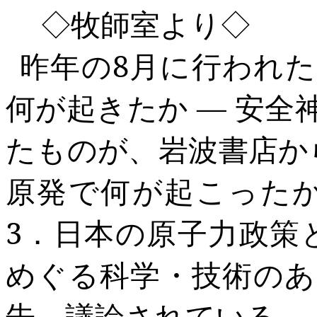
◇
牧師室より
◇
昨年
の
8
月に行われた
何が起きたか ― 安
たものが、岩波書店か
原発で何が起こった
3
．日本の原子力政策
めぐる科学・技術のあ
告、議論されている。