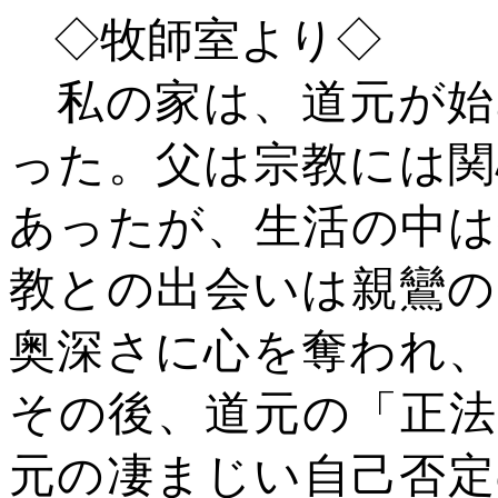
◇
牧師室よ
り
◇
私の家は、道元が始
った。父は宗教には関
あったが、生活の中は
教との出会いは親鸞の
奥深さに心を奪われ、
その後、道元の「正法
元の凄まじい自己否定