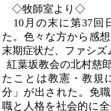
◇
牧師室よ
り
◇
10月の末に第37
た。色々な方から感想
末期症状だ、ファシズ
紅葉坂教会の北村慈
たことは教憲・教規
分」が出された。免職
職と人格を社会的に全