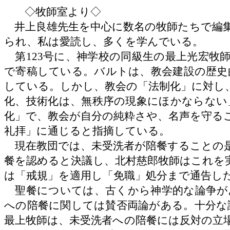
◇
牧師室よ
り
◇
井上良雄先生を中心に数名の牧師たちで編
られ、私は愛読し、多くを学んでいる。
第
123号に、神学校の同級生の最上光宏
で寄稿している。バルトは、教会建設の歴史
している。しかし、教会の「法制化」に対し
化、技術化は、無秩序の現象にほかならない
化」で、教会が自分の純粋さや、名声を守る
礼拝」に通じると指摘している。
現在教団では、未受洗者が陪餐することの是
餐を認めると決議し、北村慈郎牧師はこれを
は「戒規」を適用し「免職」処分まで通告し
聖餐については、古くから神学的な論争が
への陪餐に関しては賛否両論がある。十分な
最上牧師は、未受洗者への陪餐には反対の立