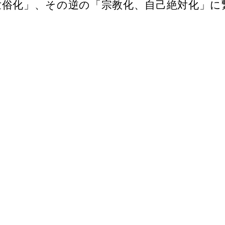
世俗化」、その逆の「宗教化、自己絶対化」に