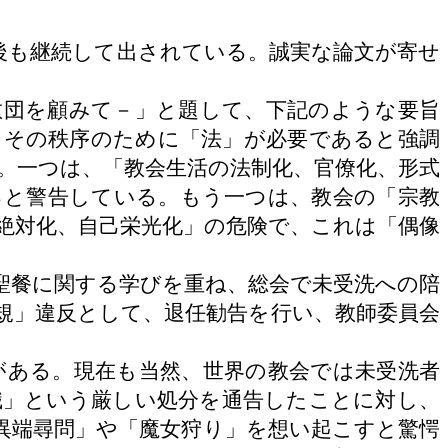
後も継続して出されている。誠実な論文が寄せ
教団を顧みて－」と題して、下記のような要旨
、その秩序のために「法」が必要であると強調
。一つは、「教会生活の法制化、官僚化、形式
ると警告している。もう一つは、教会の「宗教
絶対化、自己栄光化」の危険で、これは「偶像
聖餐に関する学びを重ね、総会で未受洗への陪
規」違反として、退任勧告を行い、教師委員会
ある。現在も当然、世界の教会では未受洗者
職」という厳しい処分を通告したことに対し、
異端尋問」や「魔女狩り」を想い起こすと驚愕