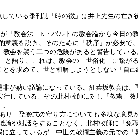
集している季刊誌「時の徴」は井上先生の亡き
牧師が「教会法－K・バルトの教会論から今日の
的意義を説き、そのために「秩序」が必要で
、教会を襲う二つの危険があると警告している
」と語り、これは、教会の「世俗化」に繋が
ことを求めて、世と和解しようとしない「自己
非が熱い議論になっている。紅葉坂教会は、
実行している。その北村牧師に対し「教憲、教
た。
あり、聖餐式の守り方についても多様な意見が
議論や対話をすることなく、北村牧師に「免
場に立っているが、中世の教権主義の元での「