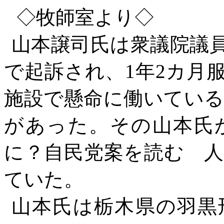
◇
牧師室より
◇
山本譲司氏は衆議院議
で起訴され、
1
年
2
カ月
施設で懸命に働いてい
があった。その山本氏
に？自民党案を読む 
ていた。
山本氏は栃木県の羽黒