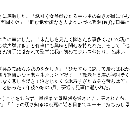
さに感激した。「縁引く女等縫ひたる手っ甲の白きが目に沁む
が声聞くや」
「呼び返す術なき人よ今いづべ遺影仰げば日毎に
本当に幸にした。「未だしも見たく聞きたき事多く老いの現に
も歓声挙げき」と何事にも興味と関心を持たれた。そして「他
えぬ御手に引かれて聖堂に我は初めてクルス仰げり」と詠い、
ず笑みて繕らふ我のをかしき」「ひたすらに黙して居れば我が
舞う鳶悔いなき老を生きよとぞ鳴く」「敬老と長寿の祝詞受く
れなく悲しさ湧きて泣きじゃくる米寿すぎたる身を苛むは何」
」と詠った７年後の緑の
5
月、夢通り見事に逝かれた。
うことを知らず、最後まで母親然を通された。召された後、
す」「自らの弱さ知るゆゑ死に近き日までユーモア持ちゐし母