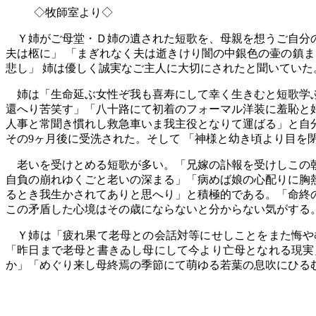
◇牧師室より◇
Ｙ
姉がご母堂・Ｄ姉の遺された短歌を、母親を想うご自分
夫は柩に」
「まぎれなく夫は逝きけり闇の中銀色の壷の鎮ま
悲し」
姉は優しく誠実なご主人に大切にされたと聞いていた
姉は「生命延ぶ女性ぞ我も喜寿にして幸く生きむと短歌学ぶ
還へり苦笑す」「八十路にて初着のフォーマル洋装に羞恥と
人事と常聞き慣れし救急車いま我主役となりて運ばる」と自
その
9
ヶ月後に受洗された。そして
「神様と幼き頃より目を
老いを受けとめる短歌が多い。「兄嫁の訃報を受けしこの朝
自負の崩れゆくごと老いの深まる」「病めば娘の心配りに胸
るとき我生かされてありと思へり」と積極的である。「命終
この矛盾した心境はその歳にならないと分からない気がする
Ｙ姉は「疲れ果て老母との会話対等にせしことをまた悔や
「昨日まで老母と書きゐし母にして今より亡母となれる現実
か」「めぐり来し母終焉の季節にて萌ゆる若葉の息吹にひる