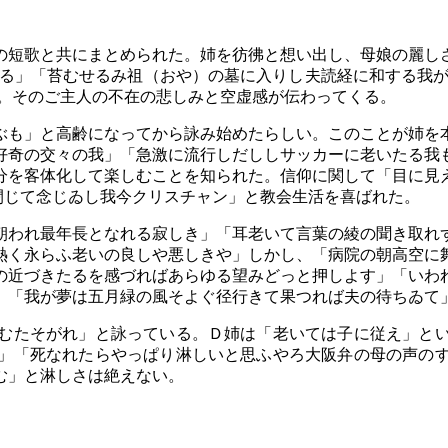
の短歌と共にまとめられた。姉を彷彿と想い出し、母娘の麗し
る」「苔むせるみ祖（おや）の墓に入りし夫読経に和する我
。そのご主人の不在の悲しみと空虚感が伝わってくる。
も」と高齢になってから詠み始めたらしい。このことが姉を
好奇の交々の我」「急激に流行しだししサッカーに老いたる我
分を客体化して楽しむことを知られた。信仰に関して「目に見
閉じて念じゐし我今クリスチャン」と教会生活を喜ばれた。
われ最年長となれる寂しき」「耳老いて言葉の綾の聞き取れ
熱く永らふ老いの良しや悪しきや」しかし、「病院の朝高空に
の近づきたるを感づればあらゆる望みどっと押しよす」「いわ
。「我が夢は五月緑の風そよぐ径行きて果つれば夫の待ちゐて
むたそがれ」と詠っている。Ｄ姉は「老いては子に従え」とい
」「死なれたらやっぱり淋しいと思ふやろ大阪弁の母の声の
む」と淋しさは絶えない。