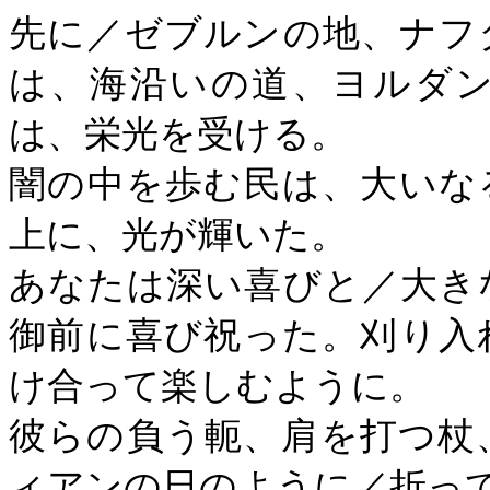
先に／ゼブルンの地、ナフ
は、海沿いの道、ヨルダ
は、栄光を受ける。
闇の中を歩む民は、大いな
上に、光が輝いた。
あなたは深い喜びと／大き
御前に喜び祝った。刈り入
け合って楽しむように。
彼らの負う軛、肩を打つ杖
ィアンの日のように／折っ