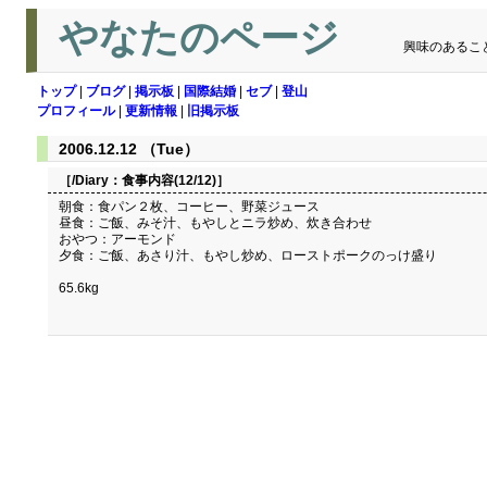
やなたのページ
興味のあるこ
トップ
|
ブログ
|
掲示板
|
国際結婚
|
セブ
|
登山
プロフィール
|
更新情報
|
旧掲示板
2006.12.12 （Tue）
［/Diary：
食事内容(12/12)
］
朝食：食パン２枚、コーヒー、野菜ジュース
昼食：ご飯、みそ汁、もやしとニラ炒め、炊き合わせ
おやつ：アーモンド
夕食：ご飯、あさり汁、もやし炒め、ローストポークのっけ盛り
65.6kg