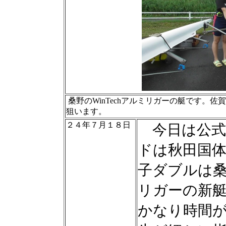
桑野のWinTechアルミリガーの艇です。
狙います。
２４年７月１８日
今日は公式
ドは秋田国
子ダブルは桑
リガーの新
かなり時間