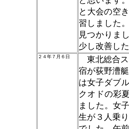
と思います
と大会の空
習しました
見つかりま
少し改善し
２４年７月６日
東北総合ス
宿が荻野漕
は女子ダブ
クオドの彩
ました。女
生が３人乗
でした。午