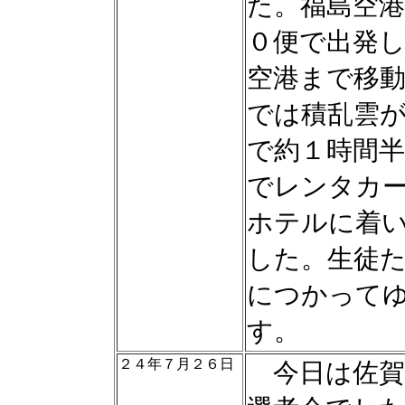
た。福島空港
０便で出発
空港まで移
では積乱雲
で約１時間
でレンタカ
ホテルに着
した。生徒
につかって
す。
２４年７月２６日
今日は佐賀