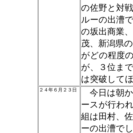
の佐野と対
ルーの出漕
の坂出商業、
茂、新潟県
がどの程度
が、３位ま
は突破して
２４年６月２３日
今日は朝か
ースが行わ
組は田村、
ーの出漕で