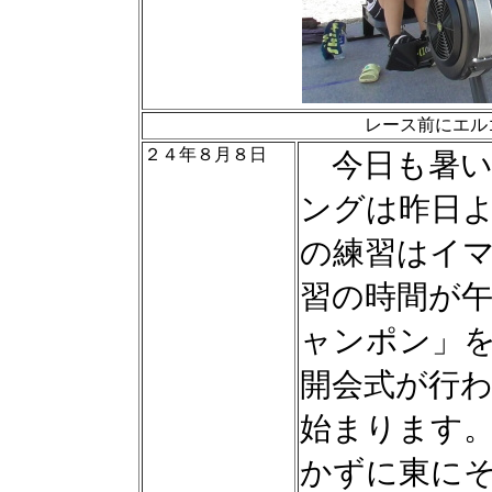
レース前にエル
２４年８月８日
今日も暑い
ングは昨日
の練習はイ
習の時間が
ャンポン」
開会式が行
始まります
かずに東に