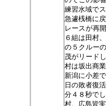
練習水域で
急遽桟橋に
レースが再
６組は田村、
の５クルー
茂がリード
村は坂出商
新潟に小差
日の敗者復
分４８秒で
村、広島皆実