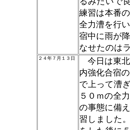
るみたいで
練習は本番
全力漕を行
宿中に雨が
なせたのは
２４年７月１３日
今日は東北
内強化合宿
で上って漕
５０ｍの全
の事態に備
習しました