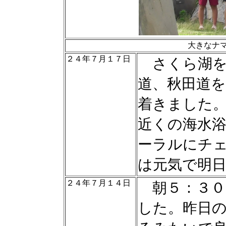
大きなナ
２４年７月１７日
さくら湖を
道、秋田道
着きました
近くの海水
ーラルにチ
は元気で明
２４年７月１４日
朝５：３０
した。昨日