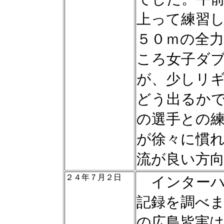
上って練習
５０ｍの全
ころ女子ダ
が、少しリ
どう出るか
の選手との
が徐々に慣
流が良い方
２４年７月２日
インターハ
記録を調べ
の広島皆実