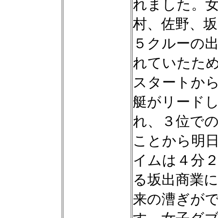
れました。
村、佐野、坂
５クルーの
れていたた
スタートか
艇がリード
れ、３位で
ことから明
イムは４分
る坂出商業
来の漕ぎが