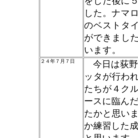
をした後に
した。ナマ
のベストタ
ができまし
います。
２４年７月７日
今日は荻野
ッタが行わ
たちが４ク
ースに臨ん
たかと思い
か練習した