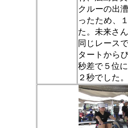
クルーの出
ったため、
た。未来さ
同じレース
タートから
秒差で５位
２秒でし