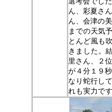
選考会でし
ん、彩夏さ
ん、会津の
までの天気
とんど風も
きました。
里さん、２
が４分１９
なり蛇行し
れも実力で