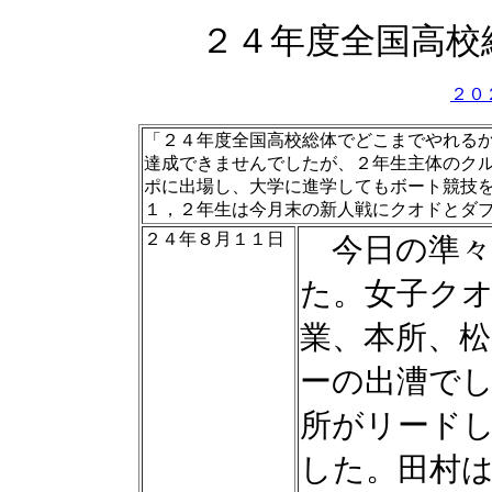
２４年度全国高校
２０
「２４年度全国高校総体でどこまでやれる
達成できませんでしたが、２年生主体のク
ポに出場し、大学に進学してもボート競技
１，２年生は今月末の新人戦にクオドとダ
２４年８月１１日
今日の準々
た。女子ク
業、本所、松
ーの出漕で
所がリード
した。田村