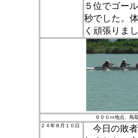
５位でゴー
秒でした。
く頑張りま
９００ｍ地点、鳥
２４年８月１０日
今日の敗者