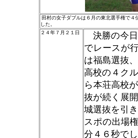
田村の女子ダブルは６月の東北選手権で４
した。
２４年７月２１日
決勝の今日
でレースが
は福島選抜、
高校の４ク
ら本荘高校
抜が続く展
城選抜を引
スポの出場
分４６秒で