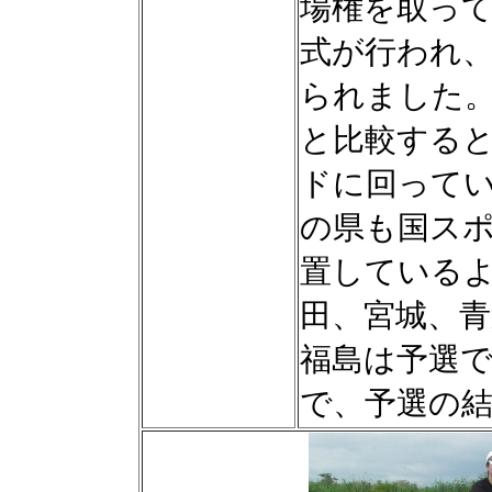
場権を取っ
式が行われ
られました
と比較する
ドに回って
の県も国ス
置している
田、宮城、
福島は予選
で、予選の