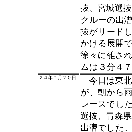
抜、宮城選抜
クルーの出
抜がリード
かける展開
徐々に離さ
ムは３分４
２４年７月２０日
今日は東北
が、朝から
レースでし
選抜、青森
出漕でした