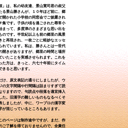
」は、私の幼友達、景山寛司君の叔父
たる景山勝さんが、１０年ほど前に、郷
で開かれた小学校の同窓会でご披露され
チ集です。子供の頃を過ごされた尋常小
始まって、多度津のさまざまな思い出を
ものです。半世紀以上も前の郷里の風景
きと再現され、一枚ごとに軽妙なエッセ
られています。私は、勝さんとは一世代
の開きがありますが、郷里の時間と場所
ていたことを実感させられます。これを
った方は、きっと、六七十年前にタイム
できると思います。
け、原文表記の通りにしましたが、ウ
ジの文字間隔や行間隔は詰まりすぎて読
なりますので、句読点や段落を適宜挿入
した。旧漢字の難しいものもなるべくそ
表しましたが、中に、ワープロの漢字変
字が混じっているところもあります。
のページは制作途中ですが、まだ、作
のご了解を得ておりませんので、全責任