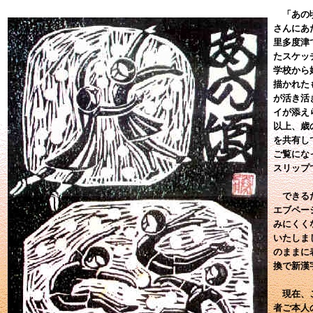
「あの頃
さんにあ
里多度津
たスケッ
学校から
描かれた
が活き活
イが添え
以上、歳
を共有し
ご覧にな
スリップ
できるだ
エブペー
みにくく
いたしま
のままに
換で新漢
現在、こ
者ご本人