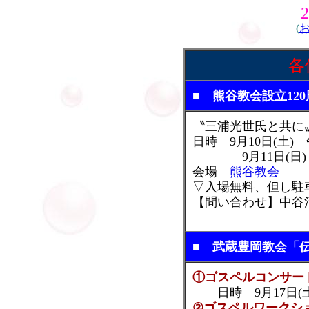
(
各
■ 熊谷教会設立12
〝三浦光世氏と共に
日時 9月10日(土
9月11日(日) 
会場
熊谷教会
▽入場無料、但し駐
【問い合わせ】中谷清(熊
■ 武蔵豊岡教会「
①ゴスペルコンサー
日時 9月17日(土)
②ゴスペルワークシ