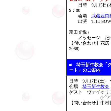
日時 9月15日(木)
9：00
会場
武蔵豊岡
出演 THE SOW
(歌：倉橋
宗田光悦）
メッセージ 疋
【問い合わせ】花房 (
2068)
■ 埼玉新生教会「
ート」のご案内
日時 9月17日(土)
会場
埼玉新生教会
ゲスト ヴァイオリ
(ピアノとの
【問い合わせ】中村眞(埼