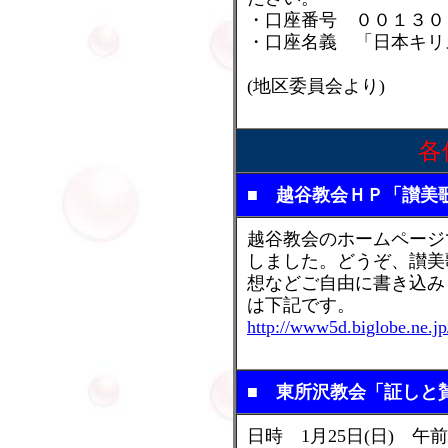
・口座番号 ００１３０
・口座名義 「日本キリ
(地区委員会より)
各
■ 越谷教会ＨＰ「讃美
越谷教会のホームページ
しました。どうぞ、讃美
想などご自由に書き込み
は下記です。
http://www5d.biglobe.ne.jp
■ 東所沢教会「証しと
日時 1月25日(日) 午前1