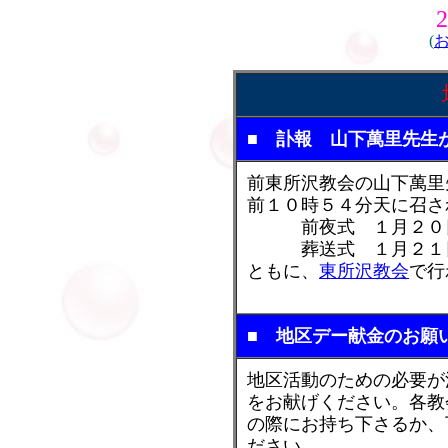
(
■ 訃報 山下萬里先生
前東所沢教会の山下萬里
前１０時５４分天に召さ
前夜式 １月２０日(
葬送式 １月２１日(
ともに、
東所沢教会
で行
■ 地区デー献金のお願
地区活動のための必要が
をお献げください。各教
の際にお持ち下さるか、
ださい。