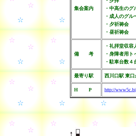
・夕拝 毎
集会案内
・中高生のグル
・成人のグル
・夕祈祷会 
・昼祈祷会 
・礼拝堂収容人
備 考
・身障者用ト
・駐車台数４
最寄り駅
西川口駅 東口
H P
http://www5c.bi