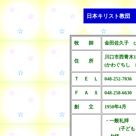
日本キリスト教団
牧 師
金田佐久子 (
川口市西青木1-25
住 所
(かわぐちし 
Ｔ Ｅ Ｌ
048-252-7036
Ｆ Ａ Ｘ
048-258-6630
創 立
1950年4月
・一般礼拝 
(子どもも