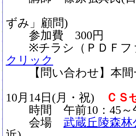
放射能問題
ずみ」顧問)
参加費 300円
※チラシ（ＰＤＦフ
クリック
【問い合わせ】本間一秀(川
10月14日(月・祝)
ＣＳ
時間 午前10：45～午
会場
武蔵丘陵森林
近)