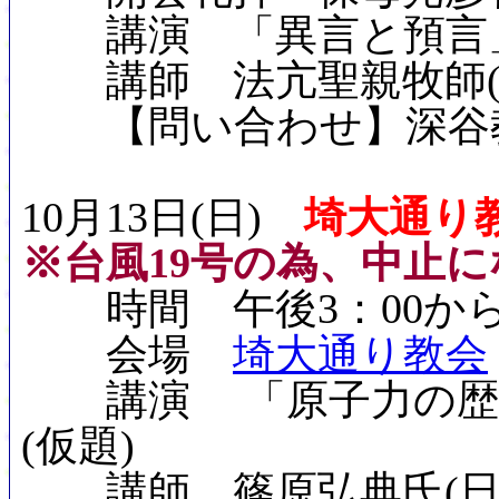
講演 「異言と預言
講師 法亢聖親牧師(
【問い合わせ】深谷教会 ☎
10月13日(日)
埼大通り
※台風19号の為、中止にな
時間 午後3：00か
会場
埼大通り教会
講演 「原子力の歴史
(仮題)
講師 篠原弘典氏(日