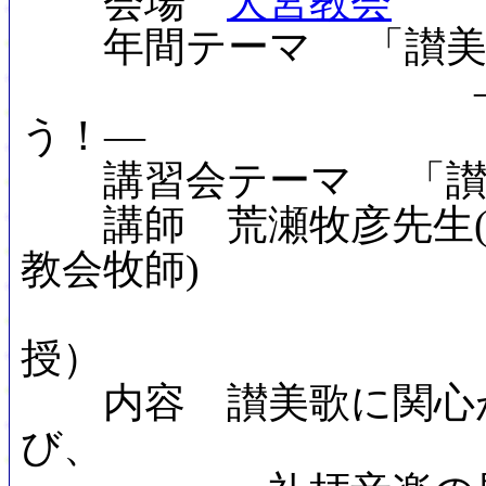
会場
大宮教会
年間テーマ 「讃美歌
―もっと使お
う！―
講習会テーマ 「讃美
講師 荒瀬牧彦先生(
教会牧師)
(日本聖
授）
内容 讃美歌に関心が
び、