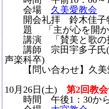
会
場
久美愛教会
開会礼拝 鈴木佳子牧
題 「主が心を開か
講演 「賛美と歌の
講師 宗田宇多子氏(
声楽科卒)
【問い合わせ】久美愛教会 
10月26日(土)
第2回教
時間 午後1：30か