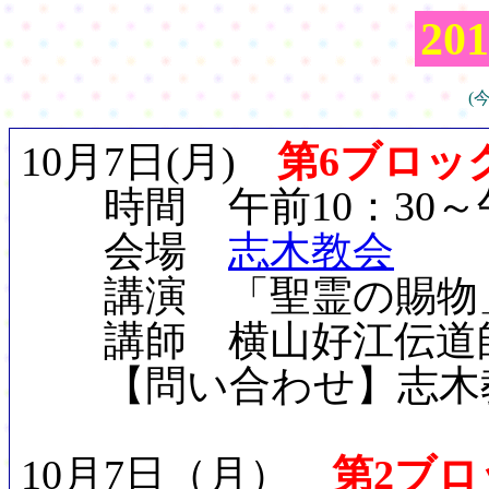
20
(
10月7日(月)
第6ブロッ
時間 午前10：30～午
会場
志木教会
講演 「聖霊の賜物
講師 横山好江伝道師
【問い合わせ】志木教会 ☎
10月7日（月）
第2ブ