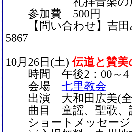
礼拝音楽の展望
参加費 500円
【問い合わせ】吉田みち子(
5867
10月26日(土)
伝道と賛美
時間 午後2：00～4：
会場
七里教会
出演 大和田広美(全
曲目 童謡、聖歌、讃
ショートメッセージ 