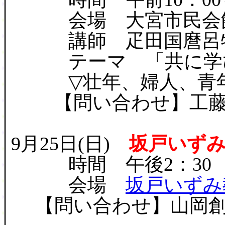
会場 大宮市民会館
講師 疋田国麿呂牧師
テーマ 「共に学び
▽壮年、婦人、青年
【問い合わせ】工藤武(熊谷
9月25日(日)
坂戸いず
時間 午後2：30
会場
坂戸いずみ
【問い合わせ】山岡創(坂戸い