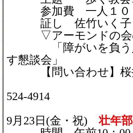
参加費 一人１００
証し 佐竹いく子さ
▽アーモンドの会の
「障がいを負う人々
す懇談会」
【問い合わせ】桜井
℡042-929-
524-4914
9月23日(金・祝)
壮年部
時間 午前10：00～