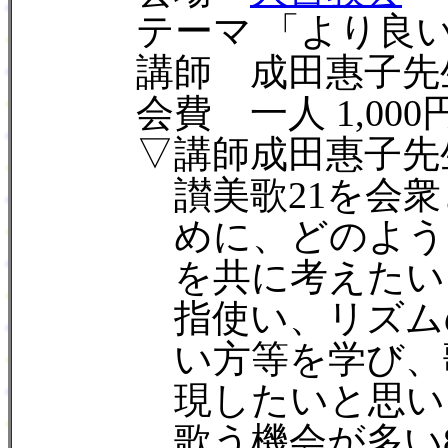
テーマ 「より良い
講師 成田惠子先生(
会費 一人 1,000
▽講師成田惠子先生
讃美歌21を会衆と
めに、どのようなオ
を共に考えたいと
指使い、リズムの取
い方等を学び、歌詞
現したいと思い
歌う機会が多い83番、