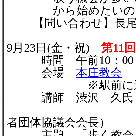
から始めたいので練
【問い合わせ】長尾愛子(小
9月23日(金・祝)
第11
時間 午前10：00～
会場
本庄教会
※駅前に送迎車
講師 渋沢 久氏（
（全国キ
者団体協議会会長）
主題 「歩く教会、